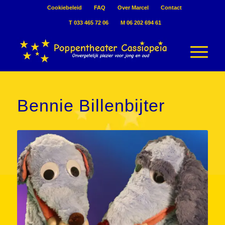
Cookiebeleid
FAQ
Over Marcel
Contact
T 033 465 72 06
M 06 202 694 61
Bennie Billenbijter