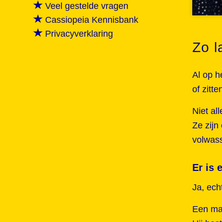
Veel gestelde vragen
Cassiopeia Kennisbank
Privacyverklaring
Zo l
Al op h
of zitt
Niet al
Ze zijn
volwas
Er is 
Ja, ech
Een man