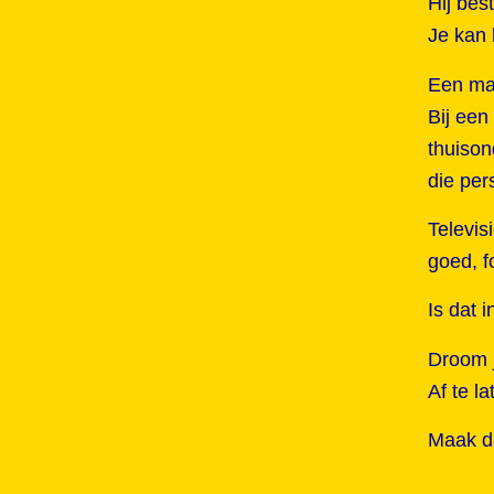
Hij bes
Je kan 
Een man
Bij een
thuison
die per
Televis
goed, f
Is dat i
Droom j
Af te l
Maak da