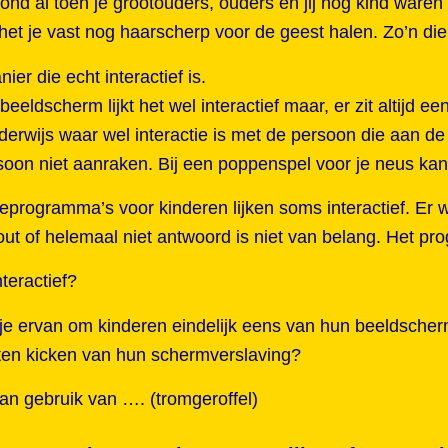
tond al toen je grootouders, ouders en jij nog kind ware
het je vast nog haarscherp voor de geest halen. Zo’n die
ier die echt interactief is.
 beeldscherm lijkt het wel interactief maar, er zit altijd e
derwijs waar wel interactie is met de persoon die aan de
soon niet aanraken. Bij een poppenspel voor je neus kan
ieprogramma’s voor kinderen lijken soms interactief. Er 
out of helemaal niet antwoord is niet van belang. Het 
nteractief?
e ervan om kinderen eindelijk eens van hun beeldscher
aten kicken van hun schermverslaving?
n gebruik van …. (tromgeroffel)