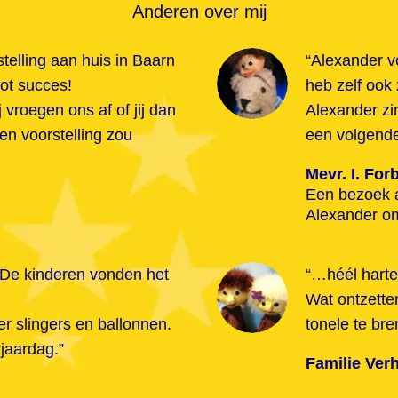
Anderen over mij
telling aan huis in Baarn
“Alexander vo
oot succes!
heb zelf ook 
 vroegen ons af of jij dan
Alexander zin
n voorstelling zou
een volgende
Mevr. I. For
Een bezoek aa
Alexander om
 De kinderen vonden het
“…héél harte
Wat ontzette
er slingers en ballonnen.
tonele te b
jaardag.”
Familie Ver