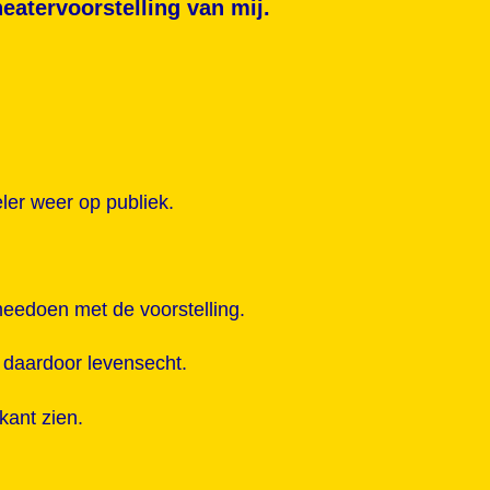
atervoorstelling van mij.
eler weer op publiek.
edoen met de voorstelling.
t daardoor levensecht.
kant zien.