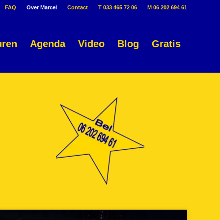
FAQ
Over Marcel
Contact
T 033 465 72 06
M 06 202 694 61
uren
Agenda
Video
Blog
Gratis