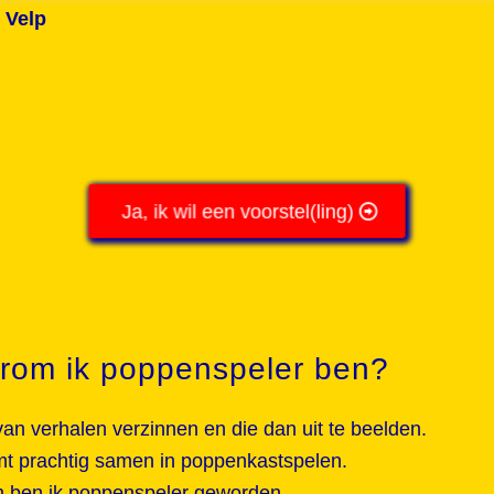
 Velp
Ja, ik wil een voorstel(ling)
rom ik poppenspeler ben?
van verhalen verzinnen en die dan uit te beelden.
t prachtig samen in poppenkastspelen.
 ben ik poppenspeler geworden.