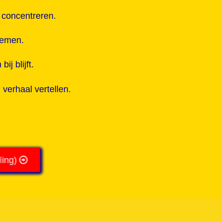
 concentreren.
 nemen.
ij blijft.
erhaal vertellen.
ling)