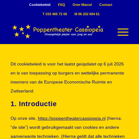
Cookiebeleid
FAQ
Over Marcel
Contact
T 033 465 72 06
M 06 202 694 61
Dit cookiebeleid is voor het laatst geüpdatet op 6 juli 2026
en is van toepassing op burgers en wettelijke permanente
inwoners van de Europese Economische Ruimte en
Zwitserland.
1. Introductie
Op onze site,
https://poppentheatercassiopeia.nl
(hierna:
“de site”) wordt gebruikgemaakt van cookies en andere
aanverwante technieken. (Hierna geldt dat alle technieken