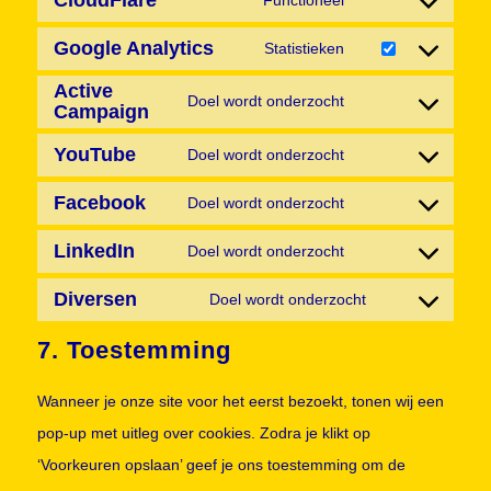
google-
modified-
Consent
service
recaptcha
Google Analytics
info
to
Statistieken
wordpress
Consent
service
Active
to
Doel wordt onderzocht
Campaign
cloudflare
Consent
service
to
YouTube
Doel wordt onderzocht
google-
Consent
service
analytics
Facebook
to
Doel wordt onderzocht
active-
Consent
service
campaign
LinkedIn
to
Doel wordt onderzocht
youtube
Consent
service
Diversen
to
Doel wordt onderzocht
facebook
Consent
service
7. Toestemming
to
linkedin
service
Wanneer je onze site voor het eerst bezoekt, tonen wij een
diversen
pop-up met uitleg over cookies. Zodra je klikt op
‘Voorkeuren opslaan’ geef je ons toestemming om de