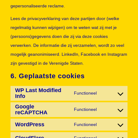
gepersonaliseerde reclame.
Lees de privacyverklaring van deze partijen door (welke
regelmatig kunnen wijzigen) om te weten wat zij met je
(persoons)gegevens doen die zij via deze cookies
verwerken. De informatie die zij verzamelen, wordt zo veel
mogelijk geanonimiseerd. LinkedIn, Facebook en Instagram
zijn gevestigd in de Verenigde Staten.
6. Geplaatste cookies
WP Last Modified
Functioneel
Info
Consent
Google
to
Functioneel
reCAPTCHA
Consent
service
to
WordPress
Functioneel
wp-
Consent
service
last-
CloudFlare
to
Functioneel