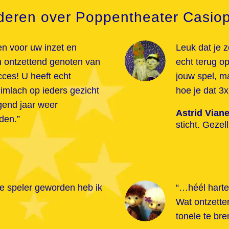
deren over Poppentheater Casiop
en voor uw inzet en
Leuk dat je z
 ontzettend genoten van
echt terug o
ces! U heeft echt
jouw spel, m
limlach op ieders gezicht
hoe je dat 3x
gend jaar weer
Astrid Vian
den.”
sticht. Gezel
e speler geworden heb ik
“…héél harte
Wat ontzette
tonele te b