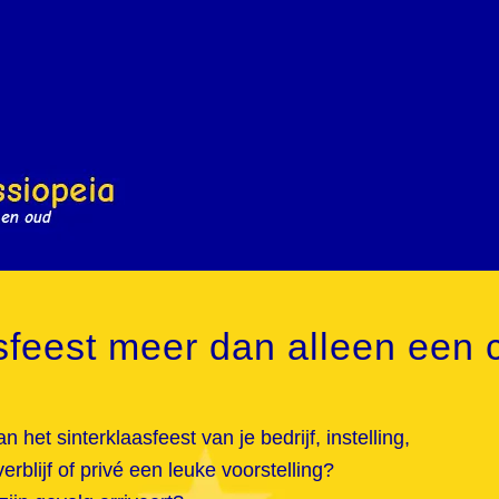
sfeest meer dan alleen een c
het sinterklaasfeest van je bedrijf, instelling,
rblijf of privé een leuke voorstelling?