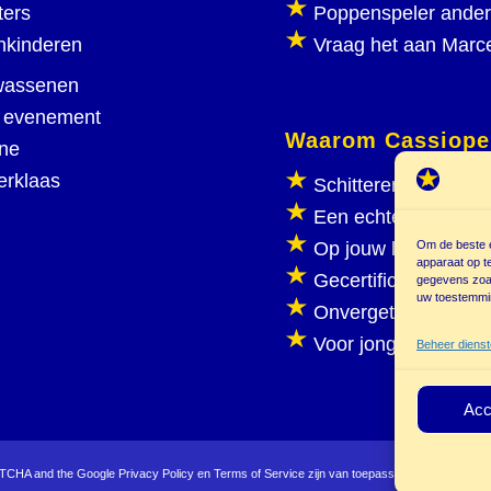
ters
Poppenspeler ande
nkinderen
Vraag het aan Marc
wassenen
 evenement
Waarom Cassiope
ine
erklaas
Schitterend poppen
Een echte poppenka
Om de beste e
Op jouw locatie
apparaat op t
Gecertificeerd
gegevens zoal
uw toestemmin
Onvergetelijk plezie
Voor jong en oud
Beheer diens
Acc
APTCHA and the Google
Privacy Policy
en
Terms of Service
zijn van toepassing.