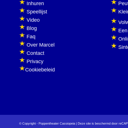
Inhuren
Peu
Speellijst
Klei
Video
Vol
Blog
Een
Faq
Onl
Over Marcel
Sint
Contact
Privacy
Cookiebeleid
© Copyright - Poppentheater Cassiopeia | Deze site is beschermd door reC