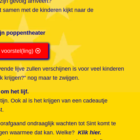
ijn gevolg arriveert?
int samen met de kinderen kijkt naar de
ijn poppentheater
 voorstel(ling)
vende lijve zullen verschijnen is voor veel kinderen
 krijgen?” nog maar te zwijgen.
m het lijf.
ijn. Ook al is het krijgen van een cadeautje
t.
rafgaand ondraaglijk wachten tot Sint komt te
lingen waarmee dat kan. Welke?
Klik hier.