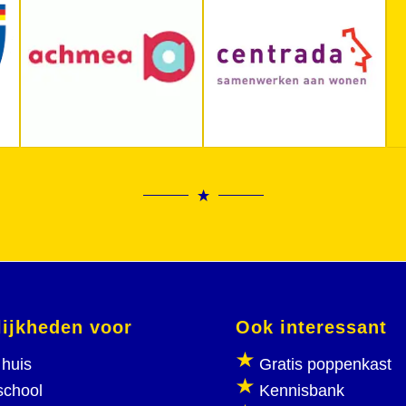
ijkheden voor
Ook interessant
huis
Gratis poppenkast
school
Kennisbank