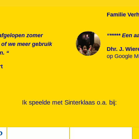
Familie Ver
t afgelopen zomer
“***** Een 
n of we meer gebruik
Dhr. J. Wie
n. “
op Google Mi
t
Ik speelde met Sinterklaas o.a. bij: