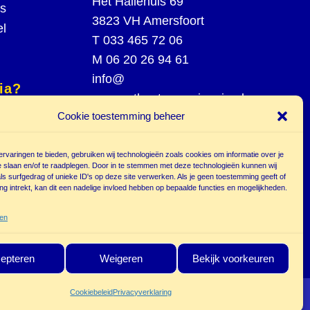
Het Hallehuis 69
rs
3823 VH Amersfoort
el
T
033 465 72 06
M
06 20 26 94 61
info@
ia?
poppentheatercassiopeia.nl
Cookie toestemming beheer
spel
st
rvaringen te bieden, gebruiken wij technologieën zoals cookies om informatie over je
e slaan en/of te raadplegen. Door in te stemmen met deze technologieën kunnen wij
s surfgedrag of unieke ID's op deze site verwerken. Als je geen toestemming geeft of
g intrekt, kan dit een nadelige invloed hebben op bepaalde functies en mogelijkheden.
r
ten
epteren
Weigeren
Bekijk voorkeuren
Cookiebeleid
Privacyverklaring