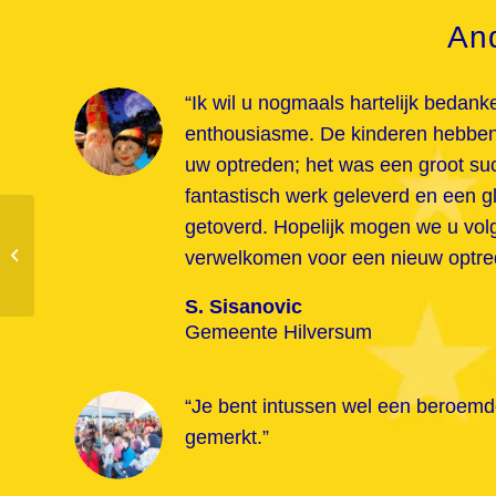
An
“Ik wil u nogmaals hartelijk bedank
enthousiasme. De kinderen hebben
uw optreden; het was een groot suc
fantastisch werk geleverd en een g
getoverd. Hopelijk mogen we u vol
Roodkapje
verwelkomen voor een nieuw optre
S. Sisanovic
Gemeente Hilversum
“Je bent intussen wel een beroemd
gemerkt.”