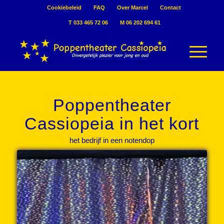
Cookiebeleid
FAQ
Over Marcel
Contact
T 033 465 72 06
M 06 202 694 61
Poppentheater
Cassiopeia in het kort
het bedrijf in een notendop