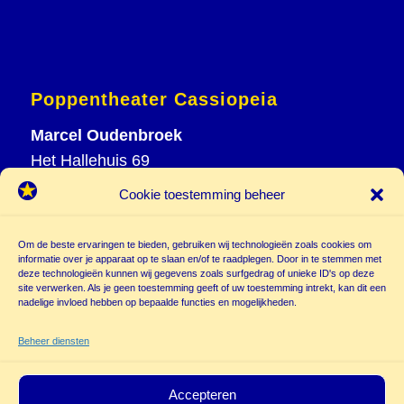
Poppentheater Cassiopeia
Marcel Oudenbroek
Het Hallehuis 69
3823 VH Amersfoort
Cookie toestemming beheer
T
033 465 72 06
M
06 20 26 94 61
Om de beste ervaringen te bieden, gebruiken wij technologieën zoals cookies om
info@
informatie over je apparaat op te slaan en/of te raadplegen. Door in te stemmen met
deze technologieën kunnen wij gegevens zoals surfgedrag of unieke ID's op deze
poppentheatercassiopeia.nl
site verwerken. Als je geen toestemming geeft of uw toestemming intrekt, kan dit een
nadelige invloed hebben op bepaalde functies en mogelijkheden.
Beheer diensten
Accepteren