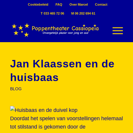
Cookiebeleid
FAQ
Over Marcel
Contact
T 033 465 72 06
M 06 202 694 61
Jan Klaassen en de
huisbaas
BLOG
Doordat het spelen van voorstellingen helemaal
tot stilstand is gekomen door de