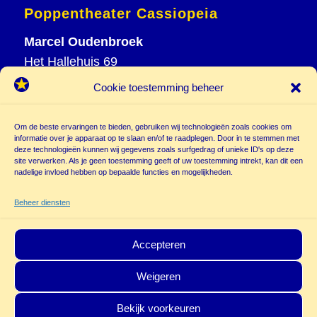
Poppentheater Cassiopeia
Marcel Oudenbroek
Het Hallehuis 69
3823 VH Amersfoort
Cookie toestemming beheer
T
033 465 72 06
M
06 20 26 94 61
Om de beste ervaringen te bieden, gebruiken wij technologieën zoals cookies om
informatie over je apparaat op te slaan en/of te raadplegen. Door in te stemmen met
info@
deze technologieën kunnen wij gegevens zoals surfgedrag of unieke ID's op deze
poppentheatercassiopeia.nl
site verwerken. Als je geen toestemming geeft of uw toestemming intrekt, kan dit een
nadelige invloed hebben op bepaalde functies en mogelijkheden.
Beheer diensten
Accepteren
Weigeren
© Copyright - Poppentheater Cassiopeia | Deze site is beschermd door
Bekijk voorkeuren