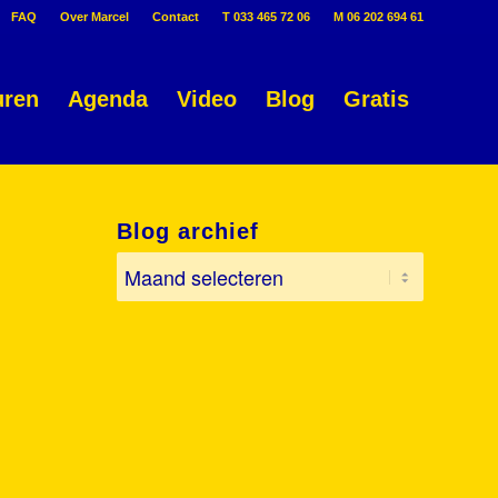
FAQ
Over Marcel
Contact
T 033 465 72 06
M 06 202 694 61
uren
Agenda
Video
Blog
Gratis
Blog archief