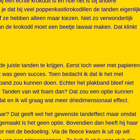
ij een echte krokodil is en hoe het is bij andere
je dat bij veel poppenkastkrokodillen de tanden eigenlij
Of ze hebben alleen maar kiezen. Niet zo verwonderlijk
n de krokodil moet een beetje lawaai maken. Dat klinkt
e juiste tanden te krijgen. Eerst toch weer met papieren
 was geen succes. Toen bedacht ik dat ik het met
band zou kunnen doen. Echter het plakband bleef niet
 Tanden van wit foam dan? Dat zou een optie kunnen
lat en ik wil graag wat meer driedimensionaal effect.
aar? Dat geeft wel het gewenste tandeffect maar omdat
 gemaakt is het geen optie. Bovendien dan heeft hij haar
er niet de bedoeling. Via de fleece kwam ik uit op wit