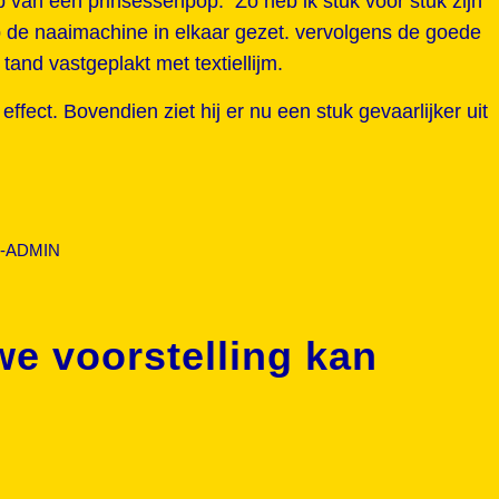
heb van een prinsessenpop. Zo heb ik stuk voor stuk zijn
op de naaimachine in elkaar gezet. vervolgens de goede
tand vastgeplakt met textiellijm.
effect. Bovendien ziet hij er nu een stuk gevaarlijker uit
-ADMIN
e voorstelling kan