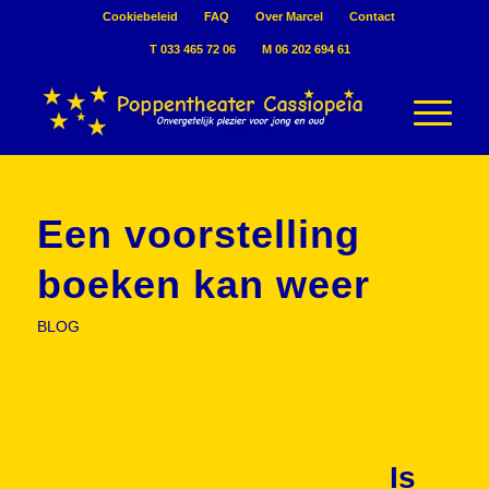
Cookiebeleid
FAQ
Over Marcel
Contact
T 033 465 72 06
M 06 202 694 61
Een voorstelling
boeken kan weer
BLOG
Is