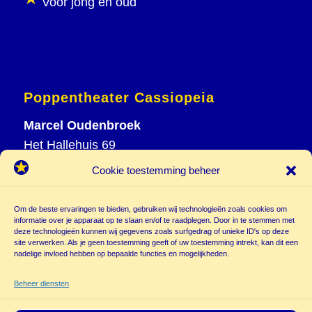
Voor jong en oud
Poppentheater Cassiopeia
Marcel Oudenbroek
Het Hallehuis 69
3823 VH Amersfoort
Cookie toestemming beheer
T
033 465 72 06
M
06 20 26 94 61
Om de beste ervaringen te bieden, gebruiken wij technologieën zoals cookies om
informatie over je apparaat op te slaan en/of te raadplegen. Door in te stemmen met
info@
deze technologieën kunnen wij gegevens zoals surfgedrag of unieke ID's op deze
poppentheatercassiopeia.nl
site verwerken. Als je geen toestemming geeft of uw toestemming intrekt, kan dit een
nadelige invloed hebben op bepaalde functies en mogelijkheden.
Beheer diensten