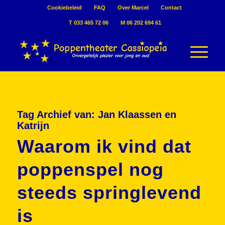
Cookiebeleid
FAQ
Over Marcel
Contact
T 033 465 72 06
M 06 202 694 61
Tag Archief van:
Jan Klaassen en
Katrijn
Waarom ik vind dat
poppenspel nog
steeds springlevend
is