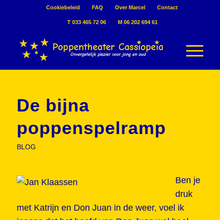
Cookiebeleid
FAQ
Over Marcel
Contact
T 033 465 72 06
M 06 202 694 61
De bijna
poppenspelramp
BLOG
Ben je
druk
met Katrijn en Don Juan in de weer, voel ik