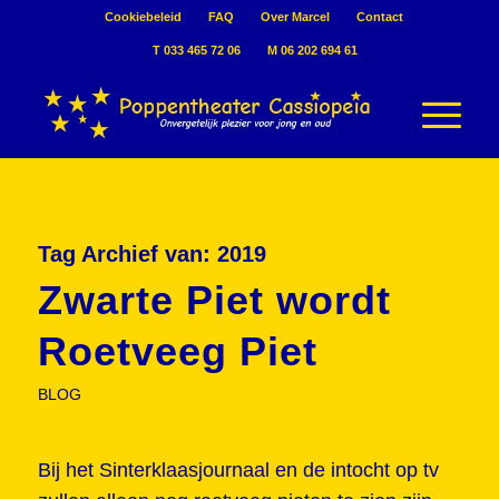
Cookiebeleid
FAQ
Over Marcel
Contact
T 033 465 72 06
M 06 202 694 61
Tag Archief van:
2019
Zwarte Piet wordt
Roetveeg Piet
BLOG
Bij het Sinterklaasjournaal en de intocht op tv