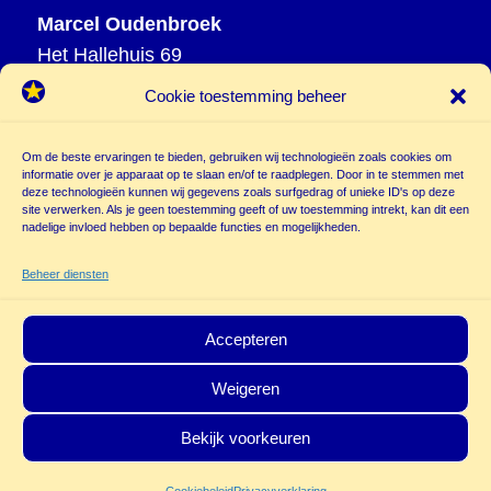
Marcel Oudenbroek
Het Hallehuis 69
3823 VH Amersfoort
Cookie toestemming beheer
T
033 465 72 06
M
06 20 26 94 61
Om de beste ervaringen te bieden, gebruiken wij technologieën zoals cookies om
info@
informatie over je apparaat op te slaan en/of te raadplegen. Door in te stemmen met
deze technologieën kunnen wij gegevens zoals surfgedrag of unieke ID's op deze
poppentheatercassiopeia.nl
site verwerken. Als je geen toestemming geeft of uw toestemming intrekt, kan dit een
nadelige invloed hebben op bepaalde functies en mogelijkheden.
Beheer diensten
Accepteren
Weigeren
© Copyright - Poppentheater Cassiopeia | Deze site is beschermd door
Bekijk voorkeuren
reCAPTCHA and the Google
Privacy Policy
en
Terms of Service
zijn van
toepassing.