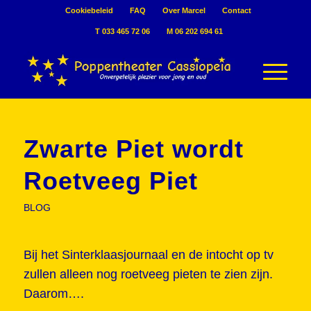
Cookiebeleid
FAQ
Over Marcel
Contact
T 033 465 72 06
M 06 202 694 61
Zwarte Piet wordt
Roetveeg Piet
BLOG
Bij het Sinterklaasjournaal en de intocht op tv
zullen alleen nog roetveeg pieten te zien zijn.
Daarom….