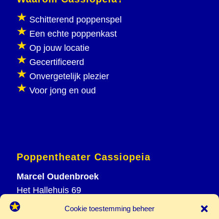
Schitterend poppenspel
Een echte poppenkast
Op jouw locatie
Gecertificeerd
Onvergetelijk plezier
Voor jong en oud
Poppentheater Cassiopeia
Marcel Oudenbroek
Het Hallehuis 69
3823 VH Amersfoort
Cookie toestemming beheer
T
033 465 72 06