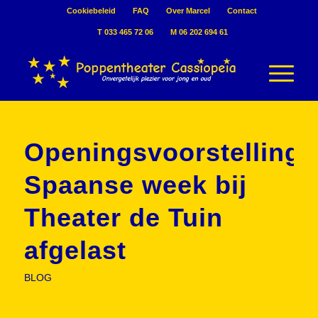
Cookiebeleid
FAQ
Over Marcel
Contact
T 033 465 72 06
M 06 202 694 61
Openingsvoorstelling
Spaanse week bij
Theater de Tuin
afgelast
BLOG