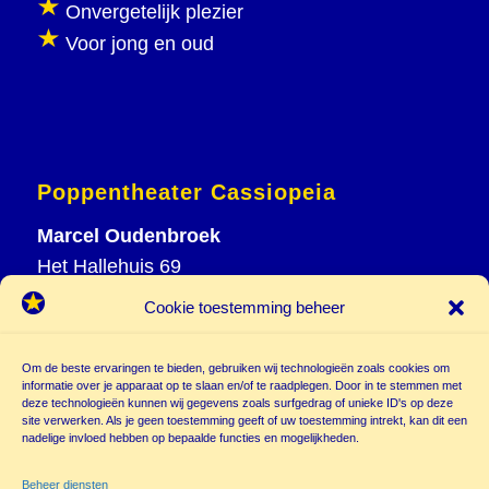
Onvergetelijk plezier
Voor jong en oud
Poppentheater Cassiopeia
Marcel Oudenbroek
Het Hallehuis 69
3823 VH Amersfoort
Cookie toestemming beheer
T
033 465 72 06
M
06 20 26 94 61
Om de beste ervaringen te bieden, gebruiken wij technologieën zoals cookies om
info@
informatie over je apparaat op te slaan en/of te raadplegen. Door in te stemmen met
deze technologieën kunnen wij gegevens zoals surfgedrag of unieke ID's op deze
poppentheatercassiopeia.nl
site verwerken. Als je geen toestemming geeft of uw toestemming intrekt, kan dit een
nadelige invloed hebben op bepaalde functies en mogelijkheden.
Beheer diensten