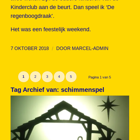
Kinderclub aan de beurt. Dan speel ik ‘De
regenboogdraak’.
Het was een feestelijk weekend.
/
7 OKTOBER 2018
DOOR
MARCEL-ADMIN
1
2
3
4
5
Pagina 1 van 5
Tag Archief van:
schimmenspel