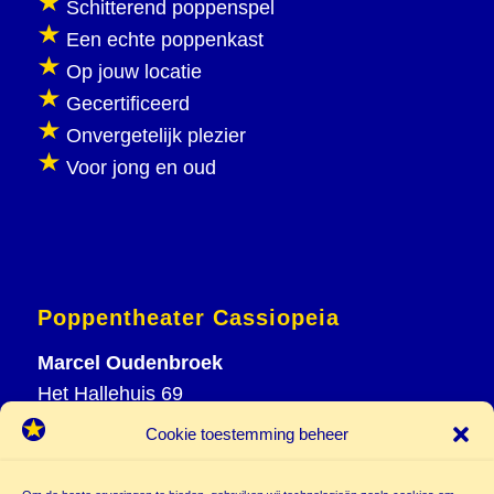
Schitterend poppenspel
Een echte poppenkast
Op jouw locatie
Gecertificeerd
Onvergetelijk plezier
Voor jong en oud
Poppentheater Cassiopeia
Marcel Oudenbroek
Het Hallehuis 69
3823 VH Amersfoort
Cookie toestemming beheer
T
033 465 72 06
M
06 20 26 94 61