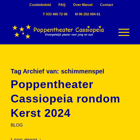
Cookiebeleid
FAQ
Over Marcel
Contact
T 033 465 72 06
M 06 202 694 61
Tag Archief van:
schimmenspel
Poppentheater
Cassiopeia rondom
Kerst 2024
BLOG
Lees meer