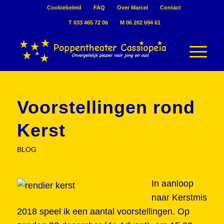
Cookiebeleid
FAQ
Over Marcel
Contact
T 033 465 72 06
M 06 202 694 61
Voorstellingen rond
Kerst
BLOG
In aanloop
naar Kerstmis
2018 speel ik een aantal voorstellingen. Op