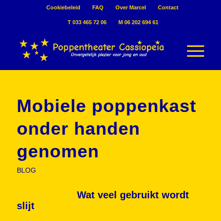
Cookiebeleid
FAQ
Over Marcel
Contact
T 033 465 72 06
M 06 202 694 61
Mobiele poppenkast
onder handen
genomen
BLOG
Wat veel gebruikt wordt
slijt