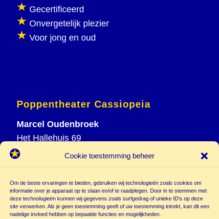
Gecertificeerd
Onvergetelijk plezier
Voor jong en oud
Poppentheater Cassiopeia
Marcel Oudenbroek
Het Hallehuis 69
3823 VH Amersfoort
Cookie toestemming beheer
T
033 465 72 06
M
06 20 26 94 61
Om de beste ervaringen te bieden, gebruiken wij technologieën zoals cookies om
info@
informatie over je apparaat op te slaan en/of te raadplegen. Door in te stemmen met
deze technologieën kunnen wij gegevens zoals surfgedrag of unieke ID's op deze
poppentheatercassiopeia.nl
site verwerken. Als je geen toestemming geeft of uw toestemming intrekt, kan dit een
nadelige invloed hebben op bepaalde functies en mogelijkheden.