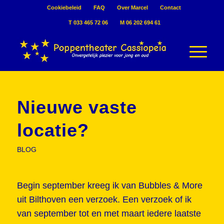
Cookiebeleid
FAQ
Over Marcel
Contact
T 033 465 72 06
M 06 202 694 61
Nieuwe vaste
locatie?
BLOG
Begin september kreeg ik van Bubbles & More
uit Bilthoven een verzoek. Een verzoek of ik
van september tot en met maart iedere laatste