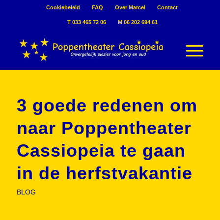
Cookiebeleid
FAQ
Over Marcel
Contact
T 033 465 72 06
M 06 202 694 61
3 goede redenen om
naar Poppentheater
Cassiopeia te gaan
in de herfstvakantie
BLOG