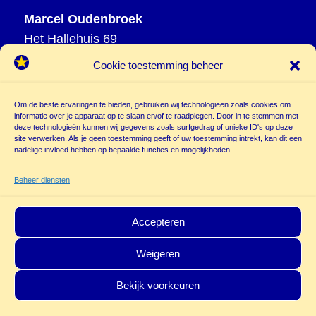
Marcel Oudenbroek
Het Hallehuis 69
3823 VH Amersfoort
Cookie toestemming beheer
T
033 465 72 06
M
06 20 26 94 61
Om de beste ervaringen te bieden, gebruiken wij technologieën zoals cookies om
info@
informatie over je apparaat op te slaan en/of te raadplegen. Door in te stemmen met
deze technologieën kunnen wij gegevens zoals surfgedrag of unieke ID's op deze
poppentheatercassiopeia.nl
site verwerken. Als je geen toestemming geeft of uw toestemming intrekt, kan dit een
nadelige invloed hebben op bepaalde functies en mogelijkheden.
Beheer diensten
Accepteren
Weigeren
© Copyright - Poppentheater Cassiopeia | Deze site is beschermd door
Bekijk voorkeuren
reCAPTCHA and the Google
Privacy Policy
en
Terms of Service
zijn van