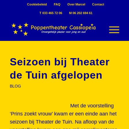
Cookiebeleid
FAQ
Over Marcel
Contact
T 033 465 72 06
M 06 202 694 61
Seizoen bij Theater
de Tuin afgelopen
BLOG
Met de voorstelling
‘Prins zoekt vrouw’ kwam er een einde aan het
seizoen bij Theater de Tuin. Na afloop van de