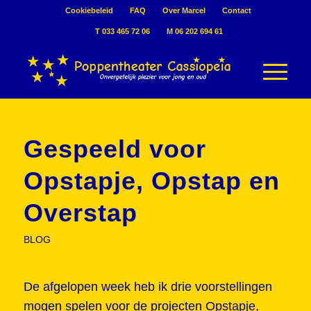
Cookiebeleid
FAQ
Over Marcel
Contact
T 033 465 72 06
M 06 202 694 61
Gespeeld voor
Opstapje, Opstap en
Overstap
BLOG
De afgelopen week heb ik drie voorstellingen
mogen spelen voor de projecten Opstapje,