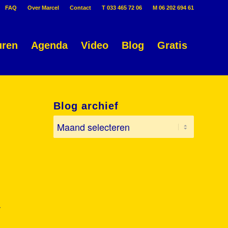
FAQ
Over Marcel
Contact
T 033 465 72 06
M 06 202 694 61
uren
Agenda
Video
Blog
Gratis
Blog archief
d
r