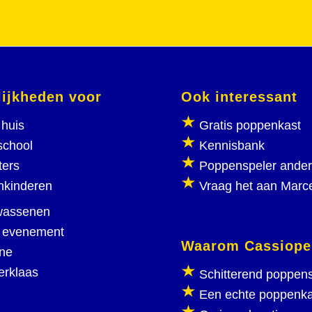
ijkheden voor
Ook interessant
huis
Gratis poppenkast
school
Kennisbank
ters
Poppenspeler ande
nkinderen
Vraag het aan Marc
wassenen
 evenement
Waarom Cassiope
ine
erklaas
Schitterend poppen
Een echte poppenka