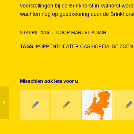
voorstellingen bij de Brinkhorst in Vathorst w
wachten nog op goedkeuring door de Brinkhorst
/
20 APRIL 2016
DOOR
MARCEL-ADMIN
TAGS:
POPPENTHEATER CASSIOPEIA
,
SEIZOEN 
Misschien ook iets voor u
Tamino en de Toverfluit slot van
seizoen Theater de Tuin