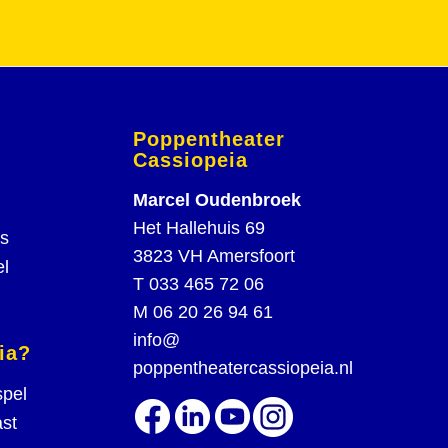
Poppentheater
Cassiopeia
Marcel Oudenbroek
Het Hallehuis 69
rs
3823 VH Amersfoort
el
T
033 465 72 06
M
06 20 26 94 61
info@
ia?
poppentheatercassiopeia.nl
spel
st