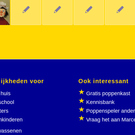
ijkheden voor
Ook interessant
huis
Gratis poppenkast
school
Kennisbank
ters
Poppenspeler ande
nkinderen
Vraag het aan Marc
wassenen