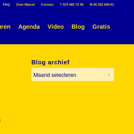
FAQ
Over Marcel
Contact
T 033 465 72 06
M 06 202 694 61
uren
Agenda
Video
Blog
Gratis
Blog archief
n
.