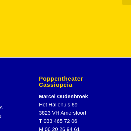
Poppentheater
Cassiopeia
Marcel Oudenbroek
Het Hallehuis 69
rs
3823 VH Amersfoort
el
T
033 465 72 06
M
06 20 26 94 61