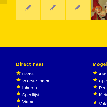
Direct naar
Mogel
Home
Aan 
Voorstellingen
Op 
Inhuren
Peu
Speellijst
Klei
Video
Vol