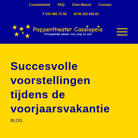
Cookiebeleid
FAQ
Over Marcel
Contact
T 033 465 72 06
M 06 202 694 61
Succesvolle
voorstellingen
tijdens de
voorjaarsvakantie
BLOG