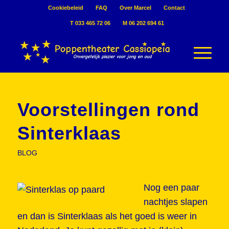
Cookiebeleid
FAQ
Over Marcel
Contact
T 033 465 72 06
M 06 202 694 61
Voorstellingen rond
Sinterklaas
BLOG
Nog een paar
nachtjes slapen
en dan is Sinterklaas als het goed is weer in