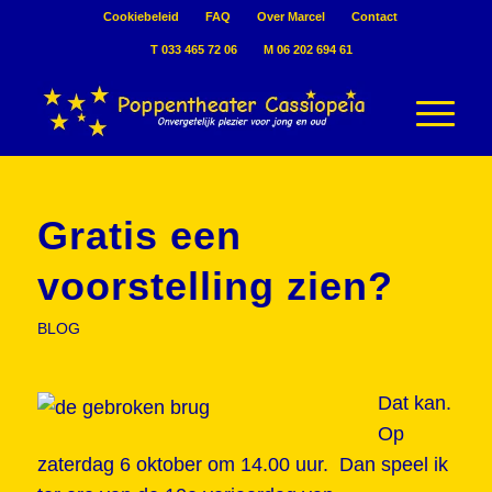
Cookiebeleid
FAQ
Over Marcel
Contact
T 033 465 72 06
M 06 202 694 61
Gratis een
voorstelling zien?
BLOG
Dat kan.
Op
zaterdag 6 oktober om 14.00 uur. Dan speel ik