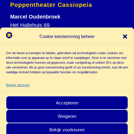
Poppentheater Cassiopeia
Marcel Oudenbroek
Het Hallehuis 69
3823 VH Amersfoort
Cookie toestemming beheer
T
033 465 72 06
M
06 20 26 94 61
Om de beste ervaringen te bieden, gebruiken wij technologieën zoals cookies om
info@
informatie over je apparaat op te slaan en/of te raadplegen. Door in te stemmen met
deze technologieën kunnen wij gegevens zoals surfgedrag of unieke ID's op deze
poppentheatercassiopeia.nl
site verwerken. Als je geen toestemming geeft of uw toestemming intrekt, kan dit een
nadelige invloed hebben op bepaalde functies en mogelijkheden.
Beheer diensten
Accepteren
Weigeren
© Copyright - Poppentheater Cassiopeia | Deze site is beschermd door
Bekijk voorkeuren