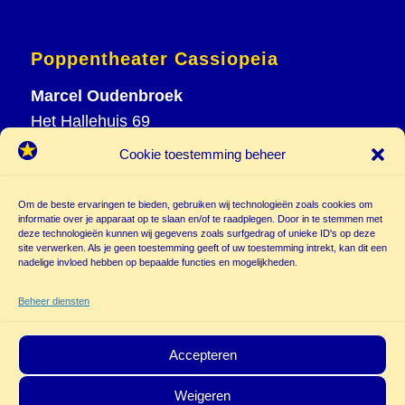
Poppentheater Cassiopeia
Marcel Oudenbroek
Het Hallehuis 69
3823 VH Amersfoort
Cookie toestemming beheer
T
033 465 72 06
M
06 20 26 94 61
Om de beste ervaringen te bieden, gebruiken wij technologieën zoals cookies om
informatie over je apparaat op te slaan en/of te raadplegen. Door in te stemmen met
info@
deze technologieën kunnen wij gegevens zoals surfgedrag of unieke ID's op deze
poppentheatercassiopeia.nl
site verwerken. Als je geen toestemming geeft of uw toestemming intrekt, kan dit een
nadelige invloed hebben op bepaalde functies en mogelijkheden.
Beheer diensten
Accepteren
Weigeren