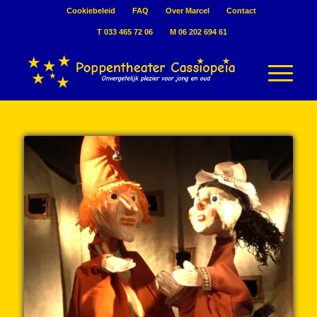
Cookiebeleid
FAQ
Over Marcel
Contact
T 033 465 72 06
M 06 202 694 61