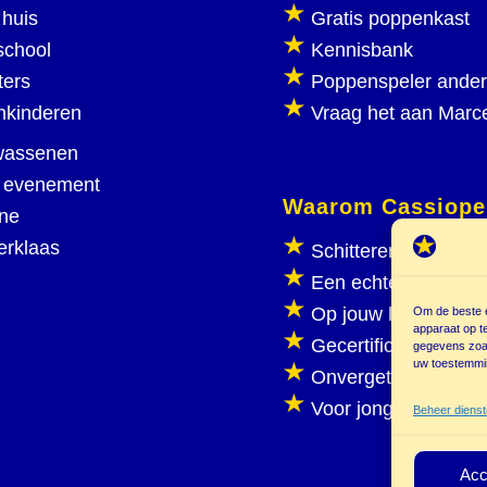
huis
Gratis poppenkast
school
Kennisbank
ters
Poppenspeler ande
nkinderen
Vraag het aan Marc
wassenen
 evenement
Waarom Cassiope
ine
erklaas
Schitterend poppen
Een echte poppenka
Op jouw locatie
Om de beste e
apparaat op t
Gecertificeerd
gegevens zoal
uw toestemmin
Onvergetelijk plezie
Voor jong en oud
Beheer diens
Acc