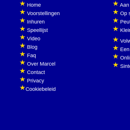
Home
Aan 
Voorstellingen
Op 
Inhuren
Peu
Speellijst
Klei
Video
Vol
Blog
Een
Faq
Onl
Over Marcel
Sint
Contact
Privacy
Cookiebeleid