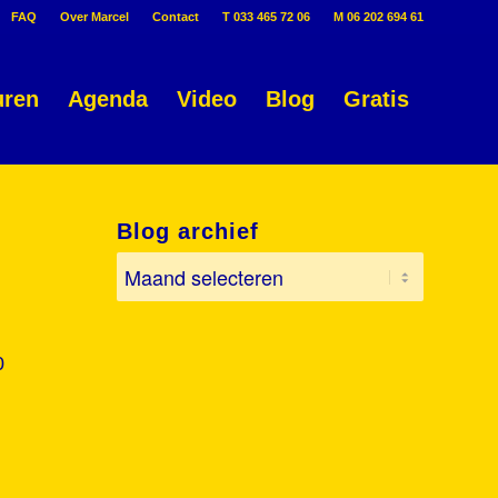
FAQ
Over Marcel
Contact
T 033 465 72 06
M 06 202 694 61
uren
Agenda
Video
Blog
Gratis
Blog archief
0