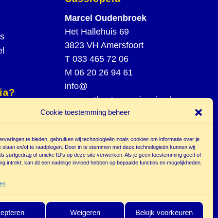
Marcel Oudenbroek
Het Hallehuis 69
rs
3823 VH Amersfoort
el
T
033 465 72 06
M
06 20 26 94 61
info@
ia?
poppentheatercassiopeia.nl
spel
Cookie toestemming beheer
st
rvaringen te bieden, gebruiken wij technologieën zoals cookies om informatie over je
e slaan en/of te raadplegen. Door in te stemmen met deze technologieën kunnen wij
s surfgedrag of unieke ID's op deze site verwerken. Als je geen toestemming geeft of
g intrekt, kan dit een nadelige invloed hebben op bepaalde functies en mogelijkheden.
r
ten
epteren
Weigeren
Bekijk voorkeuren