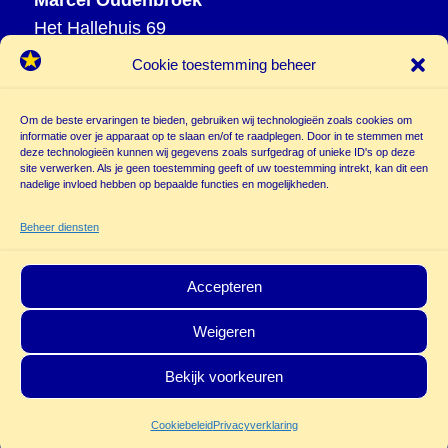
Het Hallehuis 69
3823 VH Amersfoort
Cookie toestemming beheer
T
033 465 72 06
M
06 20 26 94 61
Om de beste ervaringen te bieden, gebruiken wij technologieën zoals cookies om
info@
informatie over je apparaat op te slaan en/of te raadplegen. Door in te stemmen met
deze technologieën kunnen wij gegevens zoals surfgedrag of unieke ID's op deze
poppentheatercassiopeia.nl
site verwerken. Als je geen toestemming geeft of uw toestemming intrekt, kan dit een
nadelige invloed hebben op bepaalde functies en mogelijkheden.
Beheer diensten
Accepteren
Weigeren
© Copyright - Poppentheater Cassiopeia | Deze site is beschermd door
Bekijk voorkeuren
reCAPTCHA and the Google
Privacy Policy
en
Terms of Service
zijn van
Cookiebeleid
Privacyverklaring
toepassing.