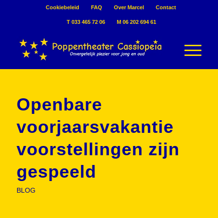
Cookiebeleid
FAQ
Over Marcel
Contact
T 033 465 72 06
M 06 202 694 61
Openbare
voorjaarsvakantie
voorstellingen zijn
gespeeld
BLOG