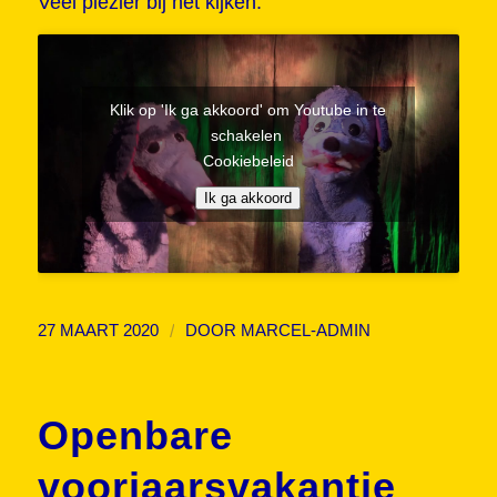
Veel plezier bij het kijken.
Klik op 'Ik ga akkoord' om Youtube in te
schakelen
Cookiebeleid
Ik ga akkoord
/
27 MAART 2020
DOOR
MARCEL-ADMIN
Openbare
voorjaarsvakantie