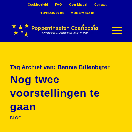
Cookiebeleid
FAQ
Over Marcel
Contact
T 033 465 72 06
M 06 202 694 61
Tag Archief van:
Bennie Billenbijter
Nog twee
voorstellingen te
gaan
BLOG