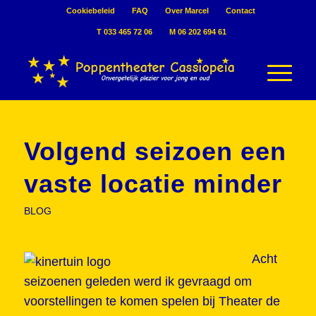
Cookiebeleid
FAQ
Over Marcel
Contact
T 033 465 72 06
M 06 202 694 61
Volgend seizoen een
vaste locatie minder
BLOG
Acht
seizoenen geleden werd ik gevraagd om
voorstellingen te komen spelen bij Theater de