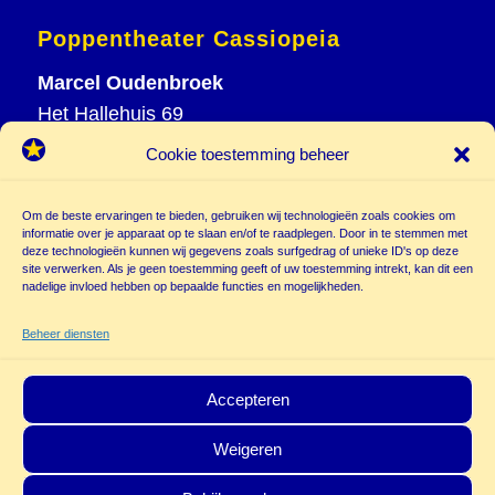
Poppentheater Cassiopeia
Marcel Oudenbroek
Het Hallehuis 69
3823 VH Amersfoort
Cookie toestemming beheer
T
033 465 72 06
M
06 20 26 94 61
Om de beste ervaringen te bieden, gebruiken wij technologieën zoals cookies om
informatie over je apparaat op te slaan en/of te raadplegen. Door in te stemmen met
info@
deze technologieën kunnen wij gegevens zoals surfgedrag of unieke ID's op deze
poppentheatercassiopeia.nl
site verwerken. Als je geen toestemming geeft of uw toestemming intrekt, kan dit een
nadelige invloed hebben op bepaalde functies en mogelijkheden.
Beheer diensten
Accepteren
Weigeren
© Copyright - Poppentheater Cassiopeia | Deze site is beschermd door