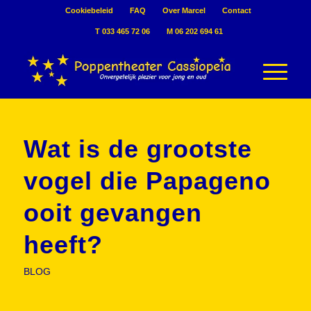
Cookiebeleid
FAQ
Over Marcel
Contact
T 033 465 72 06
M 06 202 694 61
Wat is de grootste
vogel die Papageno
ooit gevangen
heeft?
BLOG