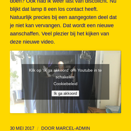
doen? Ook had ik weer last van discolicht. Nu
blijkt dat lamp 8 een los contact heeft.
Natuurlijk precies bij een aangegoten deel dat
je niet kan vervangen. Dat wordt een nieuwe
aanschaffen. Veel plezier bij het kijken van
deze nieuwe video.
Klik op 'Ik ga akkoord' om Youtube in te
schakelen
Cookiebeleid
Ik ga akkoord
/
30 MEI 2017
DOOR
MARCEL-ADMIN