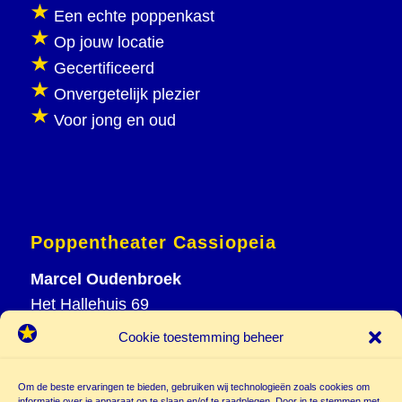
Een echte poppenkast
Op jouw locatie
Gecertificeerd
Onvergetelijk plezier
Voor jong en oud
Poppentheater Cassiopeia
Marcel Oudenbroek
Het Hallehuis 69
3823 VH Amersfoort
Cookie toestemming beheer
T
033 465 72 06
M
06 20 26 94 61
Om de beste ervaringen te bieden, gebruiken wij technologieën zoals cookies om
informatie over je apparaat op te slaan en/of te raadplegen. Door in te stemmen met