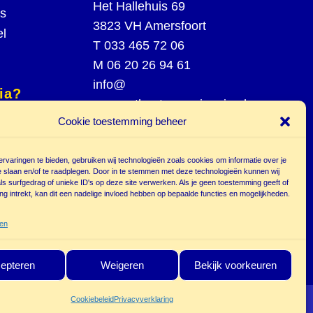
Het Hallehuis 69
rs
3823 VH Amersfoort
el
T
033 465 72 06
M
06 20 26 94 61
info@
ia?
poppentheatercassiopeia.nl
Cookie toestemming beheer
spel
st
rvaringen te bieden, gebruiken wij technologieën zoals cookies om informatie over je
e slaan en/of te raadplegen. Door in te stemmen met deze technologieën kunnen wij
s surfgedrag of unieke ID's op deze site verwerken. Als je geen toestemming geeft of
g intrekt, kan dit een nadelige invloed hebben op bepaalde functies en mogelijkheden.
r
ten
epteren
Weigeren
Bekijk voorkeuren
Cookiebeleid
Privacyverklaring