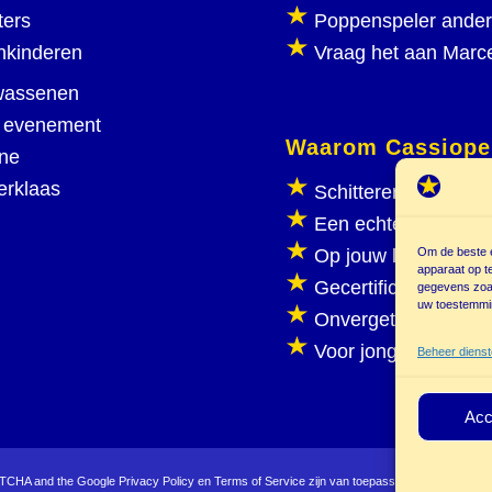
ters
Poppenspeler ande
nkinderen
Vraag het aan Marc
wassenen
 evenement
Waarom Cassiope
ine
erklaas
Schitterend poppen
Een echte poppenka
Om de beste e
Op jouw locatie
apparaat op t
Gecertificeerd
gegevens zoal
uw toestemmin
Onvergetelijk plezie
Voor jong en oud
Beheer diens
Acc
APTCHA and the Google
Privacy Policy
en
Terms of Service
zijn van toepassing.