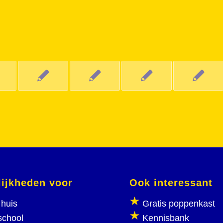
ijkheden voor
Ook interessant
huis
Gratis poppenkast
school
Kennisbank