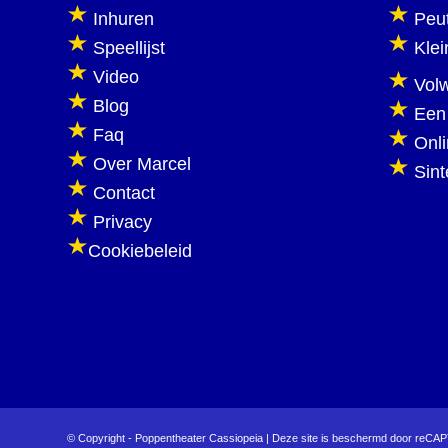
Inhuren
Peu
Speellijst
Klei
Video
Vol
Blog
Een
Faq
Onl
Over Marcel
Sint
Contact
Privacy
Cookiebeleid
© Copyright - Poppentheater Cassiopeia | Deze site is beschermd door reC