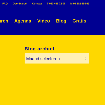
FAQ
Over Marcel
Contact
T 033 465 72 06
M 06 202 694 61
uren
Agenda
Video
Blog
Gratis
Blog archief