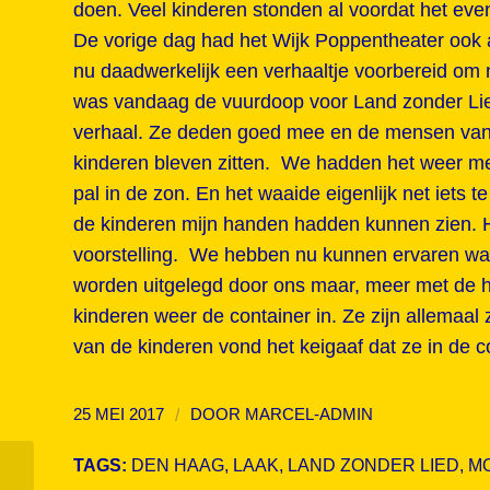
doen. Veel kinderen stonden al voordat het ev
De vorige dag had het Wijk Poppentheater ook a
nu daadwerkelijk een verhaaltje voorbereid om n
was vandaag de vuurdoop voor Land zonder Lie
verhaal. Ze deden goed mee en de mensen van d
kinderen bleven zitten. We hadden het weer me
pal in de zon. En het waaide eigenlijk net iets
de kinderen mijn handen hadden kunnen zien. H
voorstelling. We hebben nu kunnen ervaren wa
worden uitgelegd door ons maar, meer met de h
kinderen weer de container in. Ze zijn allemaal z
van de kinderen vond het keigaaf dat ze in de 
/
25 MEI 2017
DOOR
MARCEL-ADMIN
TAGS:
DEN HAAG
,
LAAK
,
LAND ZONDER LIED
,
M
Wel of niet een voorstelling spelen op