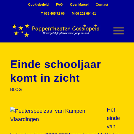
Cookiebeleid
FAQ
Over Marcel
Contact
T 033 465 72 06
M 06 202 694 61
Einde schooljaar
komt in zicht
BLOG
Het
einde
van