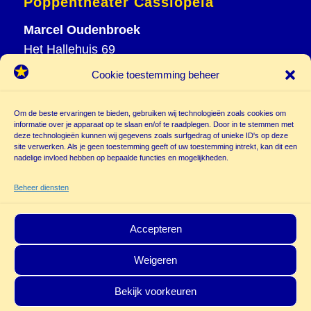
Poppentheater Cassiopeia
Marcel Oudenbroek
Het Hallehuis 69
3823 VH Amersfoort
Cookie toestemming beheer
T
033 465 72 06
M
06 20 26 94 61
Om de beste ervaringen te bieden, gebruiken wij technologieën zoals cookies om
informatie over je apparaat op te slaan en/of te raadplegen. Door in te stemmen met
info@
deze technologieën kunnen wij gegevens zoals surfgedrag of unieke ID's op deze
poppentheatercassiopeia.nl
site verwerken. Als je geen toestemming geeft of uw toestemming intrekt, kan dit een
nadelige invloed hebben op bepaalde functies en mogelijkheden.
Beheer diensten
Accepteren
Weigeren
© Copyright - Poppentheater Cassiopeia | Deze site is beschermd door
Bekijk voorkeuren
reCAPTCHA and the Google
Privacy Policy
en
Terms of Service
zijn van