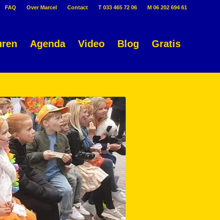
FAQ
Over Marcel
Contact
T 033 465 72 06
M 06 202 694 61
uren
Agenda
Video
Blog
Gratis