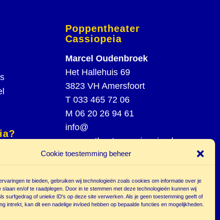
Poppentheater
Cassiopeia
Marcel Oudenbroek
Het Hallehuis 69
rs
3823 VH Amersfoort
el
T
033 465 72 06
M
06 20 26 94 61
info@
ia?
poppentheatercassiopeia.nl
spel
Cookie toestemming beheer
st
rvaringen te bieden, gebruiken wij technologieën zoals cookies om informatie over je
e slaan en/of te raadplegen. Door in te stemmen met deze technologieën kunnen wij
s surfgedrag of unieke ID's op deze site verwerken. Als je geen toestemming geeft of
g intrekt, kan dit een nadelige invloed hebben op bepaalde functies en mogelijkheden.
r