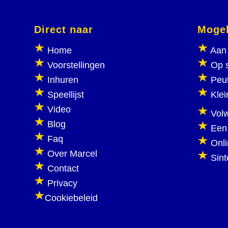
Direct naar
Mogel
Home
Aan 
Voorstellingen
Op 
Inhuren
Peu
Speellijst
Klei
Video
Vol
Blog
Een
Faq
Onl
Over Marcel
Sint
Contact
Privacy
Cookiebeleid