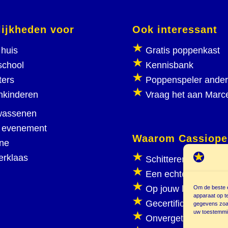
ijkheden voor
Ook interessant
huis
Gratis poppenkast
school
Kennisbank
ters
Poppenspeler ande
nkinderen
Vraag het aan Marc
wassenen
 evenement
Waarom Cassiope
ine
erklaas
Schitterend poppen
Een echte poppenka
Op jouw locatie
Om de beste e
apparaat op t
Gecertificeerd
gegevens zoal
uw toestemmin
Onvergetelijk plezie