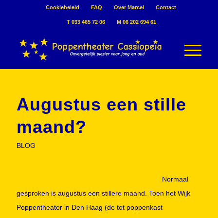
Cookiebeleid
FAQ
Over Marcel
Contact
T 033 465 72 06
M 06 202 694 61
Augustus een stille
maand?
BLOG
Normaal
gesproken is augustus een stillere maand. Toen het Wijk
Poppentheater in Den Haag (de tot poppenkast