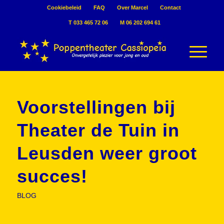
Cookiebeleid
FAQ
Over Marcel
Contact
T 033 465 72 06
M 06 202 694 61
Voorstellingen bij
Theater de Tuin in
Leusden weer groot
succes!
BLOG