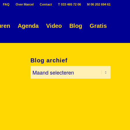
FAQ
Over Marcel
Contact
T 033 465 72 06
M 06 202 694 61
uren
Agenda
Video
Blog
Gratis
Blog archief