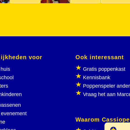
ijkheden voor
Ook interessant
huis
Gratis poppenkast
school
Kennisbank
ters
Poppenspeler ande
nkinderen
Vraag het aan Marc
wassenen
 evenement
Waarom Cassiope
ine