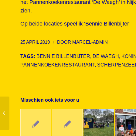
het Pannenkoekenrestaurant ‘De Waegh’ in Nijke
zien.
Op beide locaties speel ik ‘Bennie Billenbijter’
/
25 APRIL 2019
DOOR
MARCEL-ADMIN
TAGS:
BENNIE BILLENBIJTER
,
DE WAEGH
,
KONI
PANNENKOEKENRESTAURANT
,
SCHERPENZEE
Misschien ook iets voor u
Theaterseizoen vaste locaties voorbij