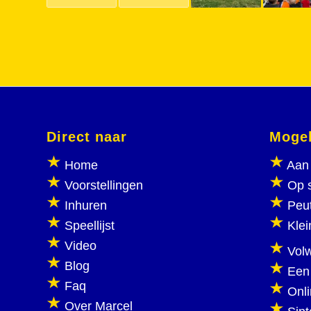
Direct naar
Mogel
Home
Aan 
Voorstellingen
Op 
Inhuren
Peu
Speellijst
Klei
Video
Vol
Blog
Een
Faq
Onl
Over Marcel