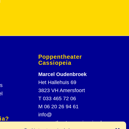
Poppentheater
Cassiopeia
Marcel Oudenbroek
Het Hallehuis 69
rs
3823 VH Amersfoort
el
T
033 465 72 06
M
06 20 26 94 61
info@
ia?
poppentheatercassiopeia.nl