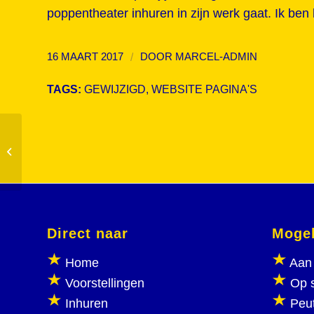
poppentheater inhuren in zijn werk gaat. Ik ben
/
16 MAART 2017
DOOR
MARCEL-ADMIN
TAGS:
GEWIJZIGD
,
WEBSITE PAGINA'S
Succesvolle voorstellingen tijdens de
voorjaarsvakantie
Direct naar
Mogel
Home
Aan 
Voorstellingen
Op 
Inhuren
Peu