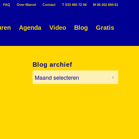
FAQ
Over Marcel
Contact
T 033 465 72 06
M 06 202 694 61
uren
Agenda
Video
Blog
Gratis
Blog archief