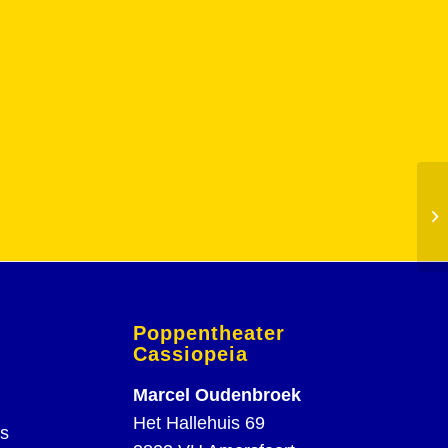
Po
Poppentheater
Cassiopeia
Marcel Oudenbroek
Het Hallehuis 69
rs