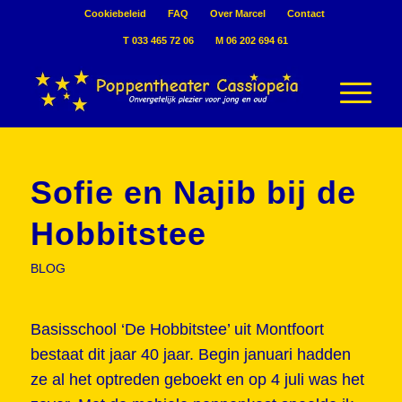
Cookiebeleid
FAQ
Over Marcel
Contact
T 033 465 72 06
M 06 202 694 61
Sofie en Najib bij de
Hobbitstee
BLOG
Basisschool ‘De Hobbitstee’ uit Montfoort
bestaat dit jaar 40 jaar. Begin januari hadden
ze al het optreden geboekt en op 4 juli was het