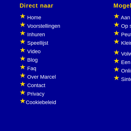
Direct naar
Mogel
Home
Aan 
Voorstellingen
Op 
Inhuren
Peu
Speellijst
Klei
Video
Vol
Blog
Een
Faq
Onl
Over Marcel
Sint
Contact
Privacy
Cookiebeleid