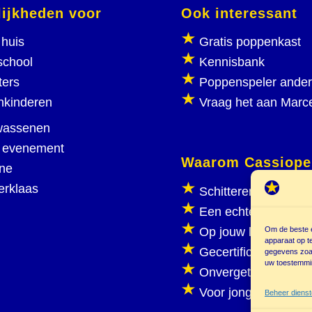
ijkheden voor
Ook interessant
huis
Gratis poppenkast
school
Kennisbank
ters
Poppenspeler ande
nkinderen
Vraag het aan Marc
wassenen
 evenement
Waarom Cassiope
ine
erklaas
Schitterend poppen
Een echte poppenka
Om de beste e
Op jouw locatie
apparaat op t
Gecertificeerd
gegevens zoal
uw toestemmin
Onvergetelijk plezie
Voor jong en oud
Beheer diens