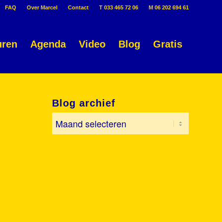
FAQ
Over Marcel
Contact
T 033 465 72 06
M 06 202 694 61
uren
Agenda
Video
Blog
Gratis
Blog archief