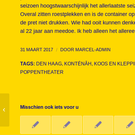
seizoen hoogstwaarschijnlijk het allerlaatste se
Overal zitten roestplekken en is de container 
de pret niet drukken. Wie had ooit kunnen denke
al 22 jaar aan meedoe. Ik heb alleen het allereers
/
31 MAART 2017
DOOR
MARCEL-ADMIN
TAGS:
DEN HAAG
,
KONTÉNÂH
,
KOOS EN KLEPPI
POPPENTHEATER
Misschien ook iets voor u
Poppencollagefoto is vernieuwd