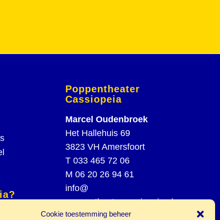
Poppentheater
Cassiopeia
Marcel Oudenbroek
Het Hallehuis 69
rs
3823 VH Amersfoort
el
T
033 465 72 06
M
06 20 26 94 61
info@
ia?
poppentheatercassiopeia.nl
Cookie toestemming beheer
spel