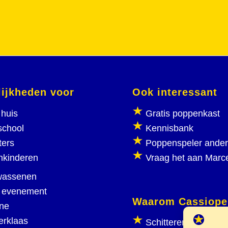
ijkheden voor
Ook interessant
huis
Gratis poppenkast
school
Kennisbank
ters
Poppenspeler ande
nkinderen
Vraag het aan Marc
wassenen
 evenement
Waarom Cassiope
ine
erklaas
Schitterend poppen