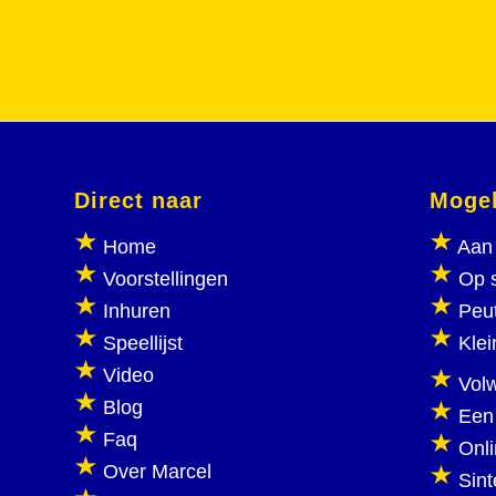
Direct naar
Mogel
Home
Aan 
Voorstellingen
Op 
Inhuren
Peu
Speellijst
Klei
Video
Vol
Blog
Een
Faq
Onl
Over Marcel
Sint