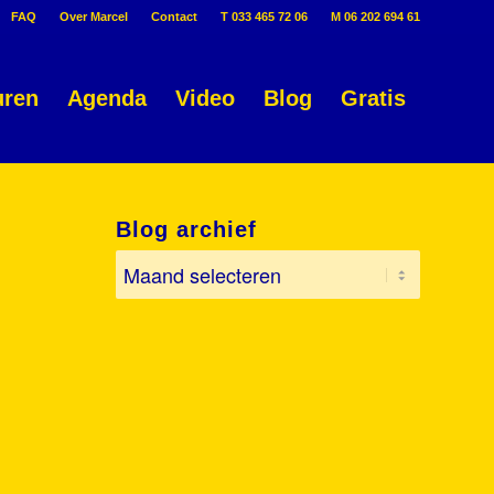
FAQ
Over Marcel
Contact
T 033 465 72 06
M 06 202 694 61
uren
Agenda
Video
Blog
Gratis
Blog archief