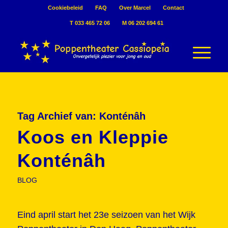
Cookiebeleid
FAQ
Over Marcel
Contact
T 033 465 72 06
M 06 202 694 61
Tag Archief van:
Konténâh
Koos en Kleppie
Konténâh
BLOG
Eind april start het 23e seizoen van het Wijk