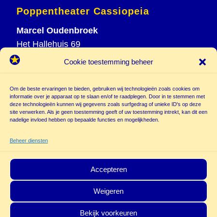
Poppentheater Cassiopeia
Marcel Oudenbroek
Het Hallehuis 69
3823 VH Amersfoort
Cookie toestemming beheer
T
033 465 72 06
M
06 20 26 94 61
Om de beste ervaringen te bieden, gebruiken wij technologieën zoals cookies om
informatie over je apparaat op te slaan en/of te raadplegen. Door in te stemmen met
info@
deze technologieën kunnen wij gegevens zoals surfgedrag of unieke ID's op deze
poppentheatercassiopeia.nl
site verwerken. Als je geen toestemming geeft of uw toestemming intrekt, kan dit een
nadelige invloed hebben op bepaalde functies en mogelijkheden.
Beheer diensten
Accepteren
Weigeren
© Copyright - Poppentheater Cassiopeia | Deze site is beschermd door
Bekijk voorkeuren