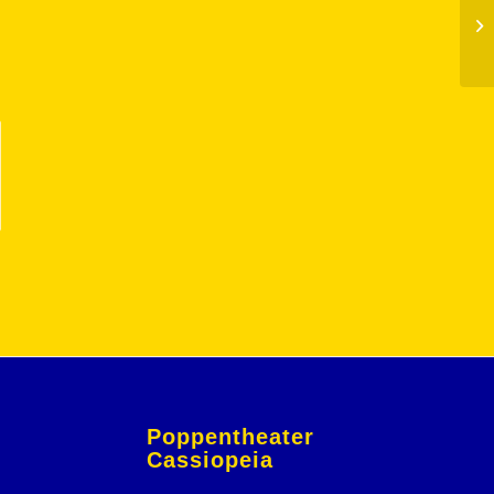
Vo
Poppentheater
Cassiopeia