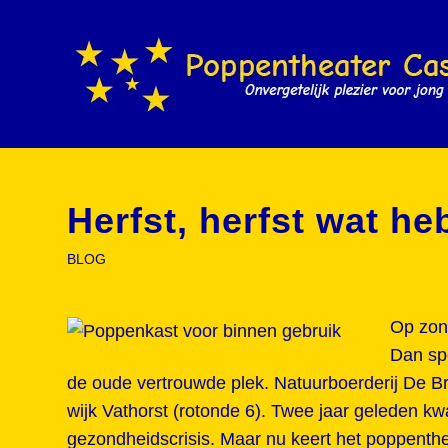
Herfst, herfst wat he
BLOG
Op zond
Dan sp
de oude vertrouwde plek. Natuurboerderij De B
wijk Vathorst (rotonde 6). Twee jaar geleden k
gezondheidscrisis. Maar nu keert het poppenthea