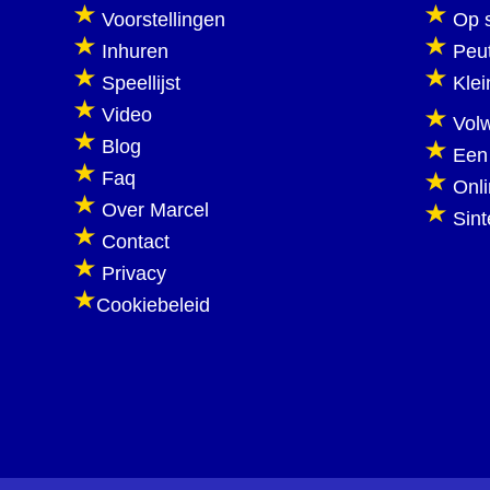
Voorstellingen
Op 
Inhuren
Peu
Speellijst
Klei
Video
Vol
Blog
Een
Faq
Onl
Over Marcel
Sint
Contact
Privacy
Cookiebeleid