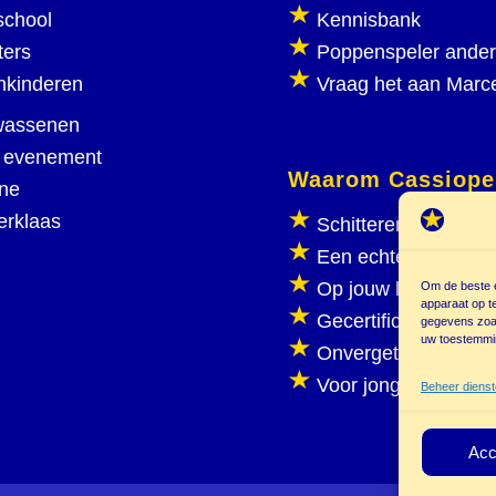
school
Kennisbank
ters
Poppenspeler ande
nkinderen
Vraag het aan Marc
wassenen
 evenement
Waarom Cassiope
ine
erklaas
Schitterend poppen
Een echte poppenka
Op jouw locatie
Om de beste e
apparaat op t
Gecertificeerd
gegevens zoal
uw toestemmin
Onvergetelijk plezie
Voor jong en oud
Beheer diens
Acc