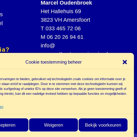
Marcel Oudenbroek
Het Hallehuis 69
rs
3823 VH Amersfoort
el
T
033 465 72 06
M
06 20 26 94 61
info@
ia?
poppentheatercassiopeia.nl
spel
Cookie toestemming beheer
st
rvaringen te bieden, gebruiken wij technologieën zoals cookies om informatie over je
e slaan en/of te raadplegen. Door in te stemmen met deze technologieën kunnen wij
s surfgedrag of unieke ID's op deze site verwerken. Als je geen toestemming geeft of
g intrekt, kan dit een nadelige invloed hebben op bepaalde functies en mogelijkheden.
r
ten
epteren
Weigeren
Bekijk voorkeuren