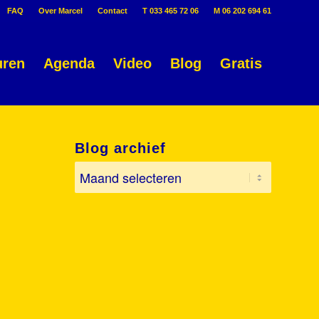
FAQ
Over Marcel
Contact
T 033 465 72 06
M 06 202 694 61
uren
Agenda
Video
Blog
Gratis
Blog archief