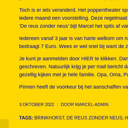
Toch is er iets veranderd. Het poppentheater s
iedere maand een voorstelling. Deze regelmaat 
‘De reus zonder neus’ bijt Marcel het spits af v
Iedereen vanaf 3 jaar is van harte welkom om n
bedraagt 7 Euro. Wees er wel snel bij want de za
Je kunt je aanmelden door
HIER
te klikken. Dan
geschreven. Natuurlijk krijg je per mail bericht
gezellig kijken met je hele familie. Opa, Oma, 
Pinnen heeft de voorkeur bij het aanschaffen va
/
3 OKTOBER 2022
DOOR
MARCEL-ADMIN
TAGS:
BRINKHORST
,
DE REUS ZONDER NEUS
,
H