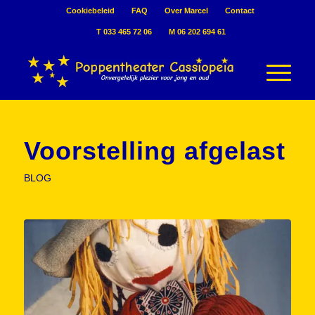
Cookiebeleid
FAQ
Over Marcel
Contact
T 033 465 72 06
M 06 202 694 61
Voorstelling afgelast
BLOG