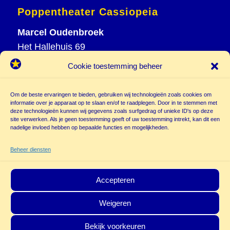
Poppentheater Cassiopeia
Marcel Oudenbroek
Het Hallehuis 69
3823 VH Amersfoort
Cookie toestemming beheer
T
033 465 72 06
M
06 20 26 94 61
Om de beste ervaringen te bieden, gebruiken wij technologieën zoals cookies om
info@
informatie over je apparaat op te slaan en/of te raadplegen. Door in te stemmen met
deze technologieën kunnen wij gegevens zoals surfgedrag of unieke ID's op deze
poppentheatercassiopeia.nl
site verwerken. Als je geen toestemming geeft of uw toestemming intrekt, kan dit een
nadelige invloed hebben op bepaalde functies en mogelijkheden.
Beheer diensten
Accepteren
Weigeren
© Copyright - Poppentheater Cassiopeia | Deze site is beschermd door
Bekijk voorkeuren