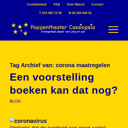
Cookiebeleid
FAQ
Over Marcel
Contact
T 033 465 72 06
M 06 202 694 61
Tag Archief van:
corona maatregelen
Een voorstelling
boeken kan dat nog?
BLOG