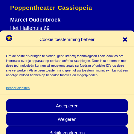
Poppentheater Cassiopeia
Marcel Oudenbroek
Het Hallehuis 69
3823 VH Amersfoort
Cookie toestemming beheer
T
033 465 72 06
M
06 20 26 94 61
Om de beste ervaringen te bieden, gebruiken wij technologieën zoals cookies om
info@
informatie over je apparaat op te slaan en/of te raadplegen. Door in te stemmen met
deze technologieën kunnen wij gegevens zoals surfgedrag of unieke ID's op deze
poppentheatercassiopeia.nl
site verwerken. Als je geen toestemming geeft of uw toestemming intrekt, kan dit een
nadelige invloed hebben op bepaalde functies en mogelijkheden.
Beheer diensten
Accepteren
Weigeren
© Copyright - Poppentheater Cassiopeia | Deze site is beschermd door
Bekijk voorkeuren