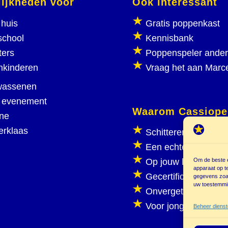
ijkheden voor
Ook interessant
huis
Gratis poppenkast
school
Kennisbank
ters
Poppenspeler ande
nkinderen
Vraag het aan Marc
wassenen
 evenement
Waarom Cassiope
ine
erklaas
Schitterend poppen
Een echte poppenka
Om de beste e
Op jouw locatie
apparaat op t
Gecertificeerd
gegevens zoal
uw toestemmin
Onvergetelijk plezie
Voor jong en oud
Beheer diens