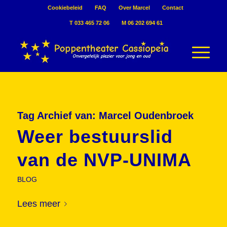
Cookiebeleid
FAQ
Over Marcel
Contact
T 033 465 72 06
M 06 202 694 61
Tag Archief van:
Marcel Oudenbroek
Weer bestuurslid
van de NVP-UNIMA
BLOG
Lees meer